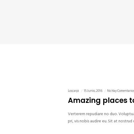
Loscarpi
15 Junio, 2016
No Hay Comentario
Amazing places to
Verterem repudiare no duo. Voluptua 
pri, vis nobis audire eu. Sit at nost