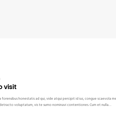
s
 visit
forensibus honestatis ad qui, vide atqui percipit id ius, congue scaevola m
rud detracto voluptatum, vis te sumo nominavi contentiones. Cum et nulla…