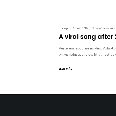
Loscarpi
7 Junio, 2016
No Hay Comentarios
A viral song after
Verterem repudiare no duo. Voluptua 
pri, vis nobis audire eu. Sit at nost
LEER MÁS