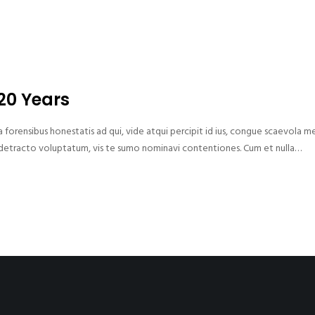
 20 Years
forensibus honestatis ad qui, vide atqui percipit id ius, congue scaevola m
rud detracto voluptatum, vis te sumo nominavi contentiones. Cum et nulla…