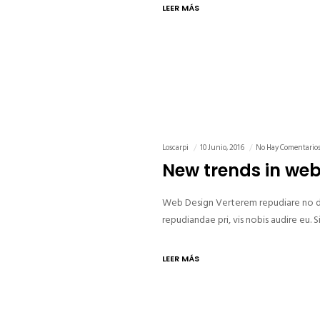
LEER MÁS
Loscarpi
10 Junio, 2016
No Hay Comentario
New trends in we
Web Design Verterem repudiare no duo
repudiandae pri, vis nobis audire eu
LEER MÁS