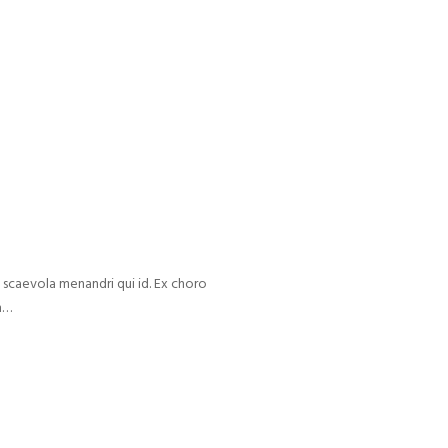
 scaevola menandri qui id. Ex choro
um…