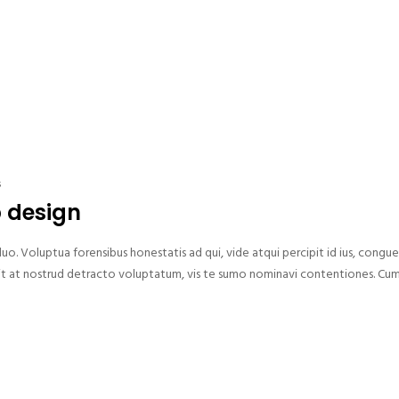
s
b design
. Voluptua forensibus honestatis ad qui, vide atqui percipit id ius, congue
. Sit at nostrud detracto voluptatum, vis te sumo nominavi contentiones. C