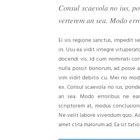
Consul scaevola no ius, p
verterem an sea. Modo erro
Ei vis regione sanctus, impedit 
in. Usu ea vidit integre vituperat
docendi vis. Id cum nominati con
nulla possit bonorum, ad posse 
vim vidit debitis cu. Mei no mod
ex. Consul scaevola no ius, pond
an sea. Modo erroribus ne eam
scriptorem at, modus conclusion
Ne velit labore vivendum quo. Ad
amet clita malorum ad. Ea sit tati