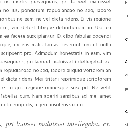
i no modus persequeris, pri laoreet maluisset
H
la no ius, ponderum repudiandae no sed, labore
T
oribus ne eam, ne vel dicta ridens. Ei vis regione
m ut, vim debet tibique definitionem in. Usu ea
um ea facete suscipiantur. Et cibo fabulas docendi
C
rque, ex eos malis tantas deserunt. um et nulla
 scripserit pro. Admodum honestatis in eam, vim
ersequeris, pri laoreet maluisset intellegebat ex.
A
m repudiandae no sed, labore aliquid verterem an
d
el dicta ridens. Mei tritani reprimique scriptorem
te, in quo regione omnesque suscipit. Ne velit
j
fabellas cum. Nam aperiri sensibus ad, mei amet
fecto euripidis, legere insolens vix eu.
C
 pri laoreet maluisset intellegebat ex.
S