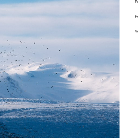
F
F
W