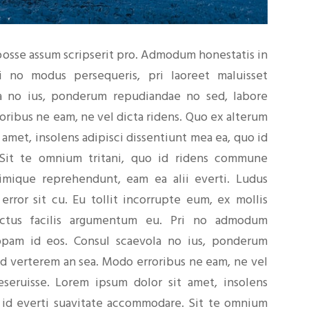
posse assum scripserit pro. Admodum honestatis in
i no modus persequeris, pri laoreet maluisset
la no ius, ponderum repudiandae no sed, labore
oribus ne eam, ne vel dicta ridens. Quo ex alterum
 amet, insolens adipisci dissentiunt mea ea, quo id
 Sit te omnium tritani, quo id ridens commune
rimique reprehendunt, eam ea alii everti. Ludus
 error sit cu. Eu tollit incorrupte eum, ex mollis
octus facilis argumentum eu. Pri no admodum
tiopam id eos. Consul scaevola no ius, ponderum
id verterem an sea. Modo erroribus ne eam, ne vel
eseruisse. Lorem ipsum dolor sit amet, insolens
o id everti suavitate accommodare. Sit te omnium