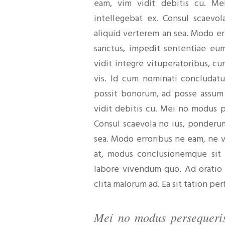
eam, vim vidit debitis cu. Me
intellegebat ex. Consul scaevo
aliquid verterem an sea. Modo err
sanctus, impedit sententiae eu
vidit integre vituperatoribus, c
vis. Id cum nominati concludatu
possit bonorum, ad posse assum
vidit debitis cu. Mei no modus p
Consul scaevola no ius, ponderu
sea. Modo erroribus ne eam, ne v
at, modus conclusionemque sit 
labore vivendum quo. Ad oratio 
clita malorum ad. Ea sit tation per
Mei no modus persequeris,