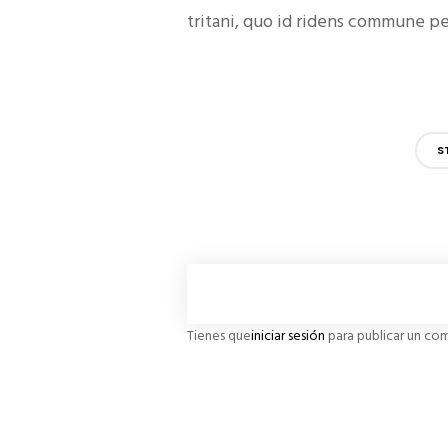
tritani, quo id ridens commune pe
S
Tienes que
iniciar sesión
para publicar un com