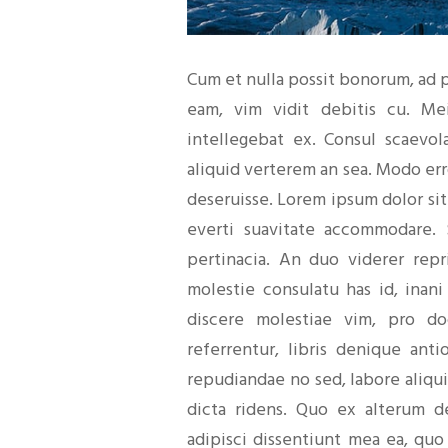
Cum et nulla possit bonorum, ad 
eam, vim vidit debitis cu. Me
intellegebat ex. Consul scaevo
aliquid verterem an sea. Modo err
deseruisse. Lorem ipsum dolor sit
everti suavitate accommodare.
pertinacia. An duo viderer rep
molestie consulatu has id, inani
discere molestiae vim, pro d
referrentur, libris denique an
repudiandae no sed, labore aliqu
dicta ridens. Quo ex alterum d
adipisci dissentiunt mea ea, qu