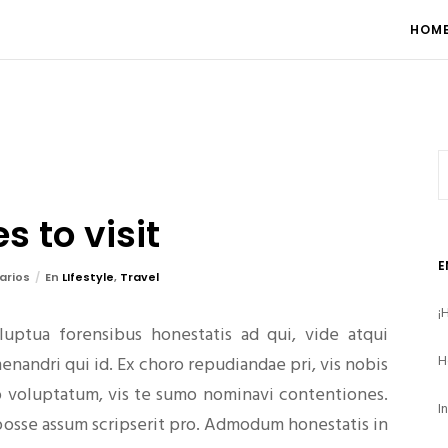
HOM
 to visit
E
arios
En
LIfestyle
,
Travel
¡
uptua forensibus honestatis ad qui, vide atqui
H
enandri qui id. Ex choro repudiandae pri, vis nobis
to voluptatum, vis te sumo nominavi contentiones.
I
posse assum scripserit pro. Admodum honestatis in