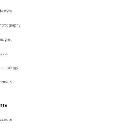
Ifestyle
hotography
esigns
ravel
echnology
ormats
ETA
cceder