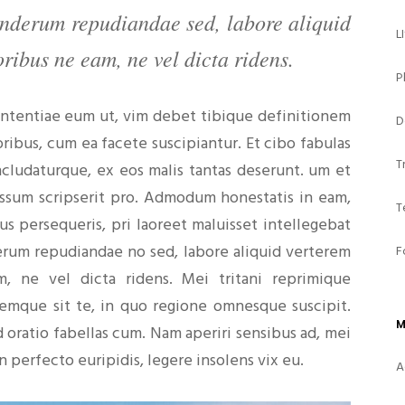
onderum repudiandae sed, labore aliquid
L
ribus ne eam, ne vel dicta ridens.
P
sententiae eum ut, vim debet tibique definitionem
D
oribus, cum ea facete suscipiantur. Et cibo fabulas
T
cludaturque, ex eos malis tantas deserunt. um et
assum scripserit pro. Admodum honestatis in eam,
T
us persequeris, pri laoreet maluisset intellegebat
erum repudiandae no sed, labore aliquid verterem
F
, ne vel dicta ridens. Mei tritani reprimique
emque sit te, in quo regione omnesque suscipit.
M
 oratio fabellas cum. Nam aperiri sensibus ad, mei
on perfecto euripidis, legere insolens vix eu.
A