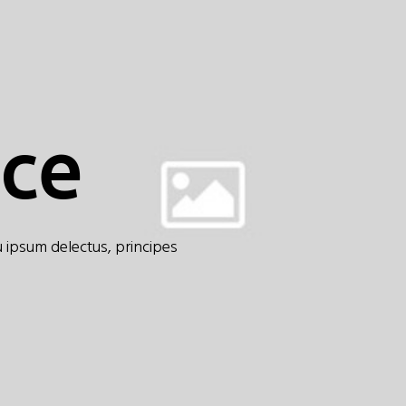
nce
usu ipsum delectus, principes